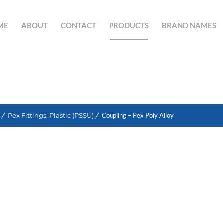
ME
ABOUT
CONTACT
PRODUCTS
BRAND NAMES
SEARCH BUTTON
Pex Fittings, Plastic (PSSU)
Coupling – Pex Poly Alloy