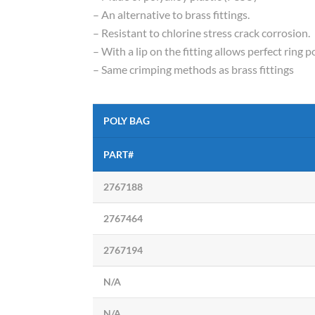
– An alternative to brass fittings.
– Resistant to chlorine stress crack corrosion.
– With a lip on the fitting allows perfect ring p
– Same crimping methods as brass fittings
POLY BAG
PART#
2767188
2767464
2767194
N/A
N/A