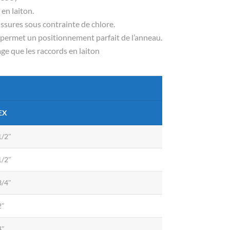
en laiton.
fissures sous contrainte de chlore.
d permet un positionnement parfait de l’anneau.
e que les raccords en laiton
EX
1/2″
1/2″
3/4″
2″
4″