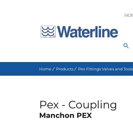
HO
Search for:
Home
Products
Pex Fittings Valves and Tools
Pex - Coupling
Manchon PEX