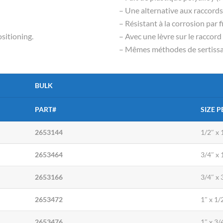
– Une alternative aux raccords 
– Résistant à la corrosion par 
ositioning.
– Avec une lèvre sur le raccor
– Mêmes méthodes de sertissag
BULK
PART#
SIZE P
2653144
1/2″ x 
2653464
3/4″ x 
2653166
3/4″ x 
2653472
1″ x 1/
2653476
1″ x 3/