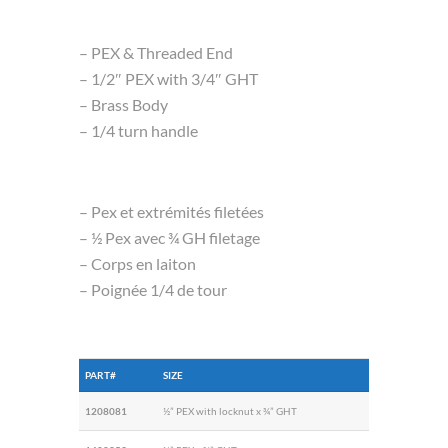
– PEX & Threaded End
– 1/2″ PEX with 3/4″ GHT
– Brass Body
– 1/4 turn handle
– Pex et extrémités filetées
– ½ Pex avec ¾ GH filetage
– Corps en laiton
– Poignée 1/4 de tour
PART#
SIZE
1208081
½” PEX with locknut x ¾” GHT