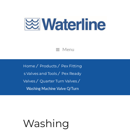
Menu
Home
Products
Pex Fitting
s Valves and Tools
Pex Ready
Valves
Quarter Turn Valves
Washing Machine Valve Q/Turn
Washing