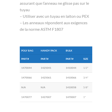
assurant que l’anneau ne glisse pas sur le
tuyau
– Utiliser avec un tuyau en laiton ou PEX
– Les anneaux répondent aux exigences
de la norme ASTM F1807
POLY BAG
HANDY PACK
BULK
PART#
PART#
PART#
SIZE
1470044
1425041
1410044
1/2″
1470066
1425061
1410066
3/4″
N/A
N/A
1410058
5/8″
1470077
1427007
1470007
1″