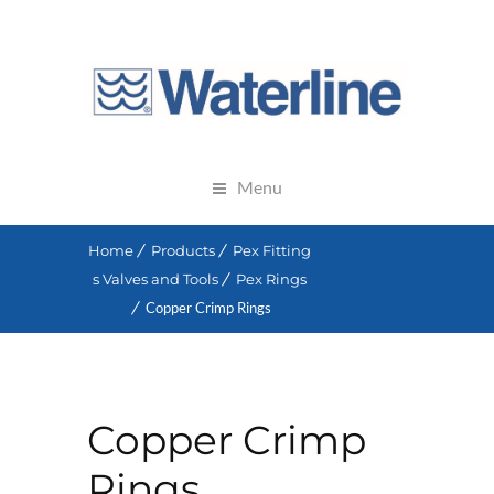
Menu
Home
Products
Pex Fitting
s Valves and Tools
Pex Rings
Copper Crimp Rings
Copper Crimp
Rings