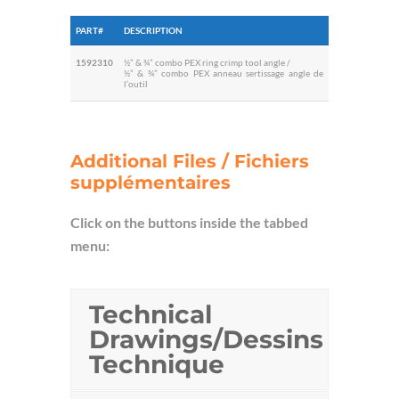
PART#
DESCRIPTION
1592310
½” & ¾” combo PEX ring crimp tool angle /
½” & ¾” combo PEX anneau sertissage angle de
l’outil
Additional Files / Fichiers
supplémentaires
Click on the buttons inside the tabbed
menu:
Technical
Drawings/Dessins
Technique