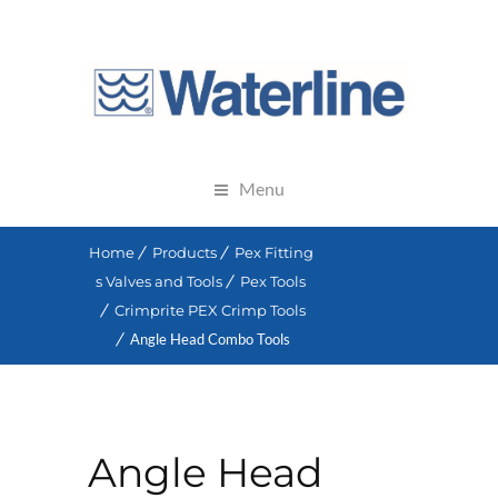
Menu
Home
Products
Pex Fitting
s Valves and Tools
Pex Tools
Crimprite PEX Crimp Tools
Angle Head Combo Tools
Angle Head