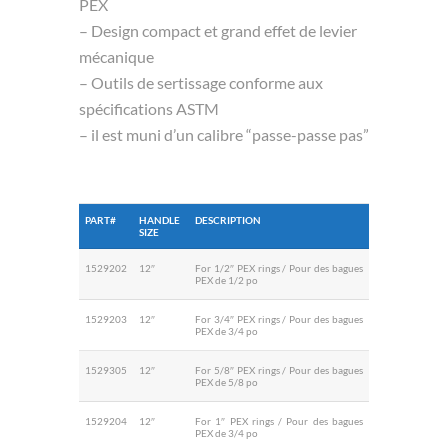
PEX
– Design compact et grand effet de levier
mécanique
– Outils de sertissage conforme aux
spécifications ASTM
– il est muni d’un calibre “passe-passe pas”
PART#
HANDLE
DESCRIPTION
SIZE
1529202
12″
For 1/2″ PEX rings / Pour des bagues
PEX de 1/2 po
1529203
12″
For 3/4″ PEX rings / Pour des bagues
PEX de 3/4 po
1529305
12″
For 5/8″ PEX rings / Pour des bagues
PEX de 5/8 po
1529204
12″
For 1″ PEX rings / Pour des bagues
PEX de 3/4 po