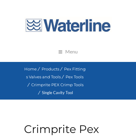
Menu
Home
Products
Pex Fitting
s Valves and Tools
Pex Tools
Crimprite PEX Crimp Tools
Single Cavity Tool
Crimprite Pex