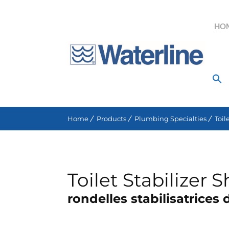
HO
Search for:
Home
Products
Plumbing Specialties
Toil
Toilet Stabilizer 
rondelles stabilisatrices d