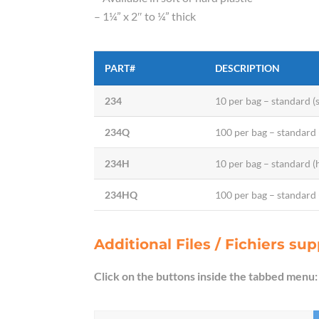
– 1¼” x 2″ to ¼” thick
PART#
DESCRIPTION
234
10 per bag – standard (s
234Q
100 per bag – standard (
234H
10 per bag – standard (h
234HQ
100 per bag – standard (
Additional Files / Fichiers s
Click on the buttons inside the tabbed menu: