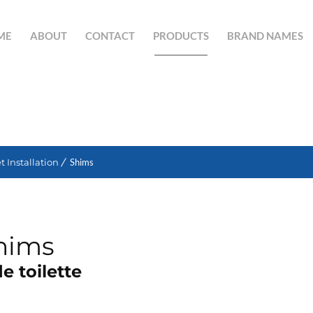
ME
ABOUT
CONTACT
PRODUCTS
BRAND NAMES
SEARCH BUTTON
et Installation
Shims
Shims
e toilette