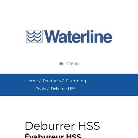
Menu
Home
Products
Plumbing
Tools
Deburrer HSS
Deburrer HSS
Évabureur HSS