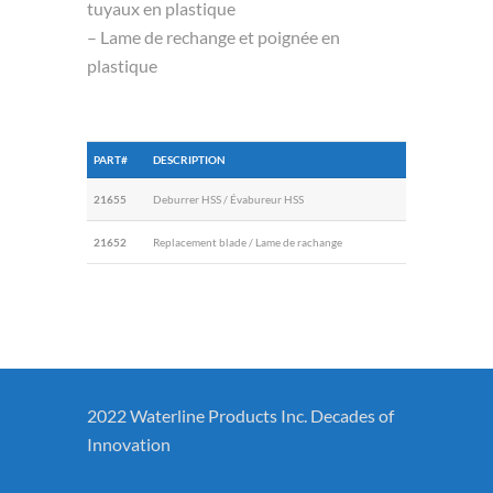
tuyaux en plastique
– Lame de rechange et poignée en
plastique
PART#
DESCRIPTION
21655
Deburrer HSS / Évabureur HSS
21652
Replacement blade / Lame de rachange
2022 Waterline Products Inc. Decades of
Innovation