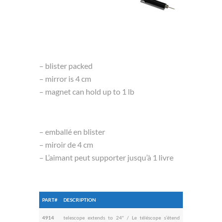
– blister packed
– mirror is 4 cm
– magnet can hold up to 1 lb
– emballé en blister
– miroir de 4 cm
– L’aimant peut supporter jusqu’à 1 livre
PART#
DESCRIPTION
4914
telescope extends to 24″ / Le téléscope s’étend