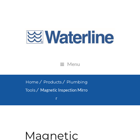
Menu
Home
Products
Plumbing
Tools
Magnetic Inspection Mirro
r
Magnetic