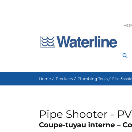
HO
Search for:
Home
Products
Plumbing Tools
Pipe Shoote
Pipe Shooter - PV
Coupe-tuyau interne – C