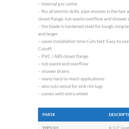
– internal pvc cutter
– fits all electric drills, pipe shooter is the fa
closet flange, tub waste overflow and shower 
– the blade is hardened steel for tough, long la
and larger
– saves installation time Cuts fast! Easy to use
Cutoff:
– PVC / ABS closet flange
– tub waste and overflow
– shower drains
– many hard to reach applications
– also cuts wood for sink rim lugs
– comes with extra wheel
PART#
DESCRIPT
99PS101
4-1/2″ long