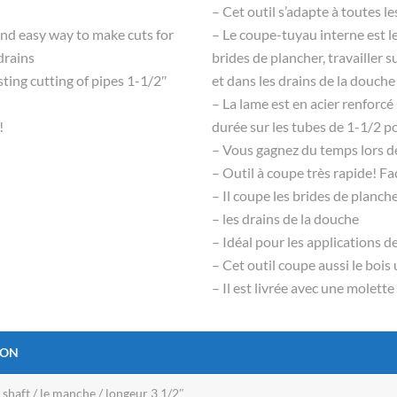
– Cet outil s’adapte à toutes l
st and easy way to make cuts for
– Le coupe-tuyau interne est le
drains
brides de plancher, travailler 
sting cutting of pipes 1-1/2″
et dans les drains de la douche
– La lame est en acier renforcé 
!
durée sur les tubes de 1-1/2 po
– Vous gagnez du temps lors de 
– Outil à coupe très rapide! Faci
– Il coupe les brides de planc
– les drains de la douche
– Idéal pour les applications d
– Cet outil coupe aussi le bois 
– Il est livrée avec une molet
ION
 shaft / le manche / longeur 3 1/2″