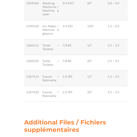
1289360
Washing
3/4 FHT
60″
3.0 – 4.0
Machoine /
Machine à
laver
1290120
Ice Maker /
1/4 OD
120″
1.2 – 2.0
Machine à
glaçons
1286512
Toilet /
7/8 BC
12″
2.5 – 3.5
Toilette
1286520
Toilet /
7/8 BC
20″
2.5 – 3.5
Toilette
1287412
Faucet /
1/2 IPS
12″
2.5 – 3.5
Robinette
1287420
Faucet /
1/2 IPS
20″
2.5 – 3.5
Robinette
Additional Files / Fichiers
supplémentaires