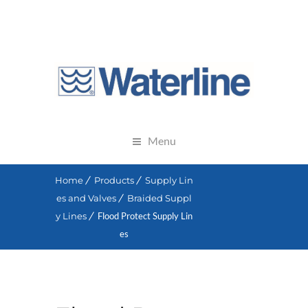
Menu
Home
Products
Supply Lin
es and Valves
Braided Suppl
y Lines
Flood Protect Supply Lin
es