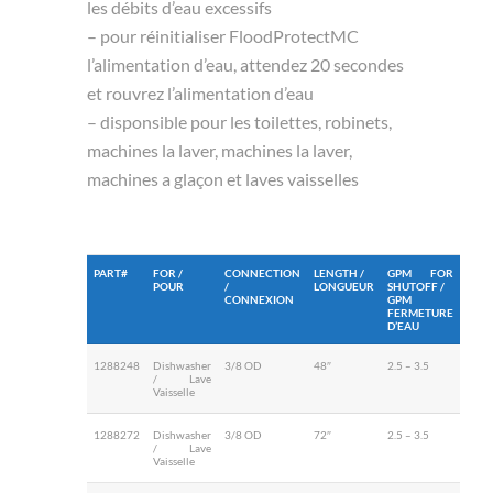
les débits d’eau excessifs
– pour réinitialiser FloodProtectMC
l’alimentation d’eau, attendez 20 secondes
et rouvrez l’alimentation d’eau
– disponsible pour les toilettes, robinets,
machines la laver, machines la laver,
machines a glaçon et laves vaisselles
PART#
FOR /
CONNECTION
LENGTH /
GPM FOR
POUR
/
LONGUEUR
SHUTOFF /
CONNEXION
GPM
FERMETURE
D’EAU
1288248
Dishwasher
3/8 OD
48″
2.5 – 3.5
/ Lave
Vaisselle
1288272
Dishwasher
3/8 OD
72″
2.5 – 3.5
/ Lave
Vaisselle